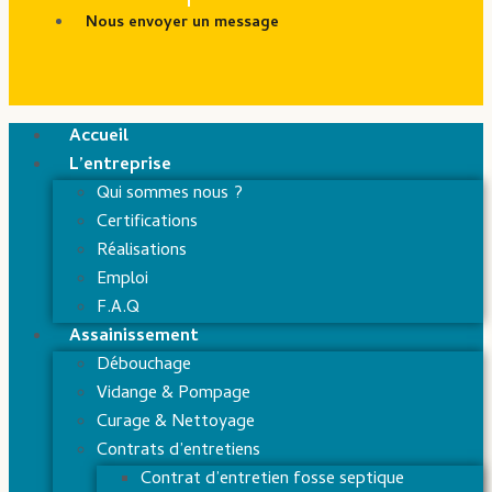
Nous envoyer un message
Accueil
L’entreprise
Qui sommes nous ?
Certifications
Réalisations
Emploi
F.A.Q
Assainissement
Débouchage
Vidange & Pompage
Curage & Nettoyage
Contrats d’entretiens
Contrat d’entretien fosse septique