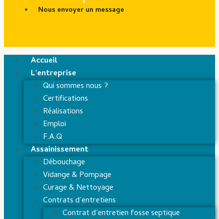
Nous envoyer un message
Accueil
L’entreprise
Qui sommes nous ?
Certifications
Réalisations
Emploi
F.A.Q
Assainissement
Débouchage
Vidange & Pompage
Curage & Nettoyage
Contrats d’entretiens
Contrat d’entretien fosse septique