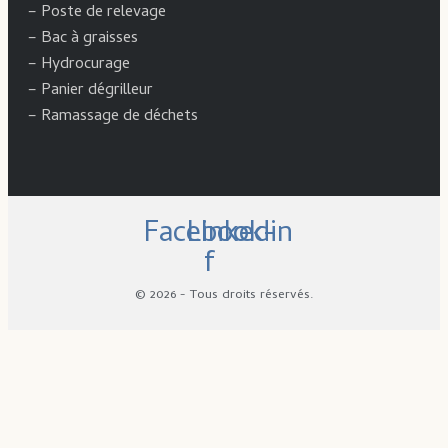
–
Poste de relevage
–
Bac à graisses
–
Hydrocurage
–
Panier dégrilleur
–
Ramassage de déchets
Facebook-
Linkedin
f
© 2026 - Tous droits réservés.