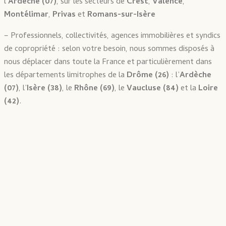
l’
Ardèche (07)
, sur les secteurs de
Crest
,
Valence
,
Montélimar
,
Privas
et
Romans-sur-Isère
– Professionnels, collectivités, agences immobilières et syndics
de copropriété : selon votre besoin, nous sommes disposés à
nous déplacer dans toute la France et particulièrement dans
les départements limitrophes de la
Drôme (26)
: l’
Ardèche
(07)
, l’
Isère (38)
, le
Rhône (69)
, le
Vaucluse (84)
et la
Loire
(42)
.