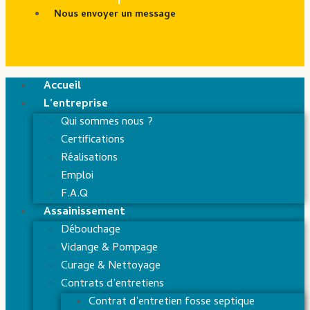
Nous envoyer un message
Accueil
L’entreprise
Qui sommes nous ?
Certifications
Réalisations
Emploi
F.A.Q
Assainissement
Débouchage
Vidange & Pompage
Curage & Nettoyage
Contrats d’entretiens
Contrat d’entretien fosse septique