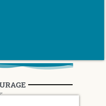
CURAGE
ge