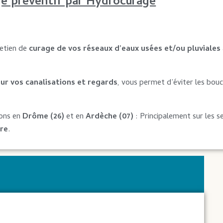
ge préventif par Hydrocurage
retien de
curage de vos réseaux d’eaux usées et/ou pluviales
 sur vos canalisations et regards
, vous permet d’éviter les bou
ions en
Drôme (26)
et en
Ardèche (07)
: Principalement sur les 
re
.