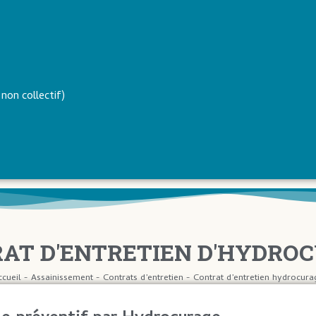
non collectif)
AT D'ENTRETIEN D'HYDRO
ccueil
-
Assainissement
-
Contrats d’entretien
-
Contrat d’entretien hydrocura